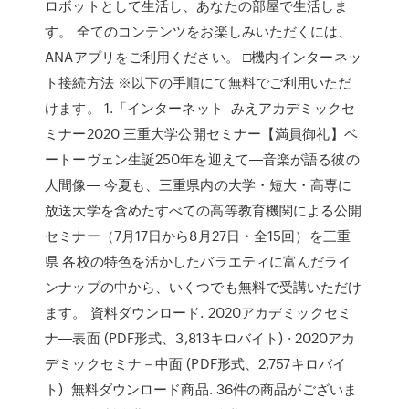
ロボットとして生活し、あなたの部屋で生活しま
す。 全てのコンテンツをお楽しみいただくには、
ANAアプリをご利用ください。 □機内インターネッ
ト接続方法 ※以下の手順にて無料でご利用いただ
けます。 1.「インターネット みえアカデミックセ
ミナー2020 三重大学公開セミナー【満員御礼】ベ
ートーヴェン生誕250年を迎えて―音楽が語る彼の
人間像― 今夏も、三重県内の大学・短大・高専に
放送大学を含めたすべての高等教育機関による公開
セミナー（7月17日から8月27日・全15回）を三重
県 各校の特色を活かしたバラエティに富んだライ
ンナップの中から、いくつでも無料で受講いただけ
ます。 資料ダウンロード. 2020アカデミックセミ
ナ―表面 (PDF形式、3,813キロバイト) · 2020アカ
デミックセミナ－中面 (PDF形式、2,757キロバイ
ト) 無料ダウンロード商品. 36件の商品がございま