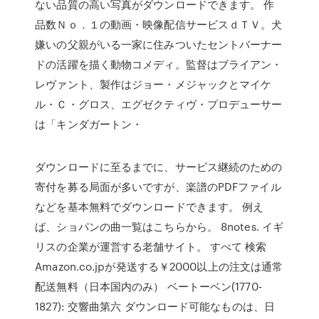
ない品質の高い写真がダウンロードできます。 作
品数Ｎｏ．１の動画・映像配信サービスｄＴＶ。犬
嫌いの父親がいる一家に住みついたセントバーナー
ドの活躍を描く動物コメディ。監督はブライアン・
レヴァント、製作はジョー・メジャックとマイケ
ル・Ｃ・グロス、エグゼクティヴ・プロデューサー
は「キンダガートン・
ダウンロードに至るまでに、サービス継続のための
寄付を募る局面が多いですが、楽譜のPDFファイル
などを基本無料でダウンロードできます。 例え
ば、ショパンの曲一覧はこちらから。 8notes. イギ
リスの企業が運営する老舗サイト。 すべて 検索
Amazon.co.jpが発送する￥2000以上の注文は通常
配送無料（日本国内のみ） ベートーベン(1770-
1827): 交響曲第六 ダウンロード可能なものは、日