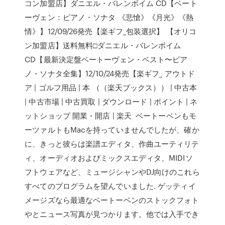
コン加盟店】ダニエル・バレンボイム CD【ベート
ーヴェン：ピアノ・ソナタ 《悲愴》《月光》《熱
情》】12/09/26発売【楽ギフ_包装選択】 【オリコ
ン加盟店】送料無料□ダニエル・バレンボイム
CD【最新決定盤ベートーヴェン・ベスト〜ピア
ノ・ソナタ全集】12/10/24発売【楽ギフ_ アウトド
ア | ゴルフ用品 | 本 （（楽天ブックス）） | 中古本
| 中古市場 | 中古買取 | ダウンロード | ポイント | ネ
ットショップ 開業・開店 | 楽天 ベートーベンもモ
ーツァルトもMacを持っていませんでしたが、確か
に、きっと彼らは楽譜エディタ、作曲ユーティリテ
ィ、オーディオおよびミックスエディタ、MIDIソ
フトウェアなど、ミュージシャンやDJ向けのこれら
すべてのプログラムを望んでいました. ゲッティイ
メージズなら最適なベートーベンのストックフォト
やとニュース写真が見つかります。他では入手でき