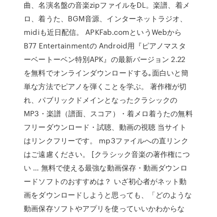
曲、名演名盤の音楽zipファイルをDL。楽譜、着メ
ロ、着うた、BGM音源、インターネットラジオ、
midiも近日配信。 APKFab.comというWebから
B77 Entertainmentの Android用『ピアノマスタ
ーベートーベン特別APK』の最新バージョン 2.22
を無料でオンラインダウンロードする｡面白いと簡
単な方法でピアノを弾くことを学ぶ。 著作権が切
れ、パブリックドメインとなったクラシックの
MP3・楽譜（譜面、スコア）・着メロ着うたの無料
フリーダウンロード・試聴、動画の視聴 当サイト
はリンクフリーです。 mp3ファイルへの直リンク
はご遠慮ください。 [クラシック音楽の著作権につ
い … 無料で使える最強な動画保存・動画ダウンロ
ードソフトのおすすめは？ いざ初心者がネット動
画をダウンロードしようと思っても、「どのような
動画保存ソフトやアプリを使っていいかわからな