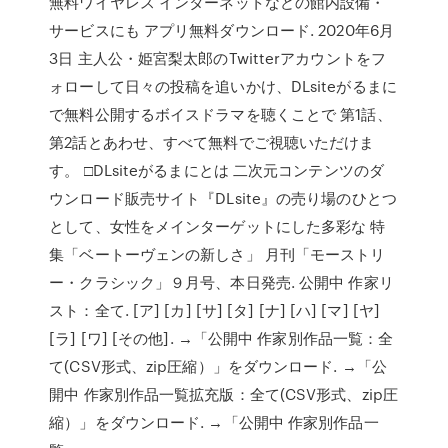
無料ワイヤレス インターネットなどの館内設備・
サービスにも アプリ無料ダウンロード. 2020年6月
3日 主人公・姫宮梨太郎のTwitterアカウントをフ
ォローして日々の投稿を追いかけ、DLsiteがるまに
で無料公開するボイスドラマを聴くことで 第1話、
第2話とあわせ、すべて無料でご視聴いただけま
す。 □DLsiteがるまにとは 二次元コンテンツのダ
ウンロード販売サイト『DLsite』の売り場のひとつ
として、女性をメインターゲットにした多彩な 特
集「ベートーヴェンの新しさ」 月刊「モーストリ
ー・クラシック」９月号、本日発売. 公開中 作家リ
スト：全て. [ア] [カ] [サ] [タ] [ナ] [ハ] [マ] [ヤ]
[ラ] [ワ] [その他]. →「公開中 作家別作品一覧：全
て(CSV形式、zip圧縮）」をダウンロード. →「公
開中 作家別作品一覧拡充版：全て(CSV形式、zip圧
縮）」をダウンロード. →「公開中 作家別作品一