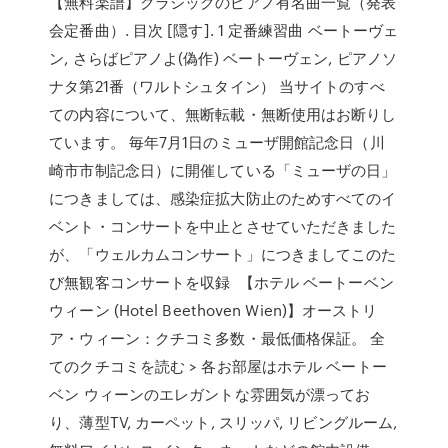
【無料楽譜】クラシックのピアノ有名曲一覧（発表
会定番曲）. 目次 [隠す]. 1 定番練習曲 ベートーヴェ
ン, さらばピアノよ(偽作) ベートーヴェン, ピアノソ
ナタ第21番（ワルトシュタイン） 当サイトのすべ
ての内容について、無断転載・無断使用はお断りし
ています。 毎年7月1日のミューザ開館記念日（川
崎市市制記念日）に開催している「ミューザの日」
につきましては、感染症拡大防止のためすべてのイ
ベント・コンサートを中止とさせていただきました
が、「ウェルカムコンサート」につきましてこのた
び無観客コンサートを収録 【ホテル ベートーベン
ウィーン (Hotel Beethoven Wien)】オーストリ
ア・ウィーン：クチコミ多数・最低価格保証。 全
てのクチコミを読む > 各お部屋はホテル ベートー
ベン ウィーンのエレガントな雰囲気が漂ってお
り、薄型TV, カーペット, スリッパ, リビングルーム,