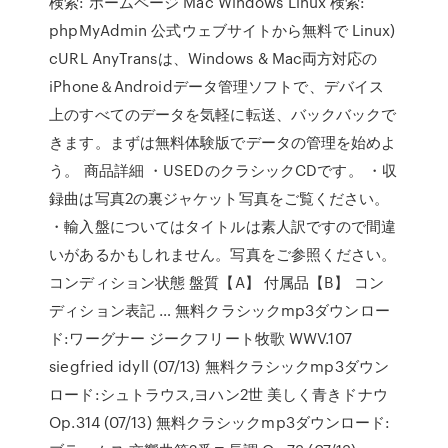
検索: ホームページ Mac Windows Linux 検索:
phpMyAdmin 公式ウェブサイトから無料で Linux)
cURL AnyTransは、Windows & Mac両方対応の
iPhone＆Androidデータ管理ソフトで、デバイス
上のすべてのデータを気軽に転送、バックバックで
きます。まずは無料体験版でデータの管理を始めよ
う。 商品詳細 ・USEDのクラシックCDです。 ・収
録曲は写真2の裏ジャケット写真をご覧ください。
・輸入盤についてはタイトルは素人訳ですので間違
いがあるかもしれません。写真をご参照ください。
コンディション状態 盤質【A】 付属品【B】 コン
ディション表記 … 無料クラシックmp3ダウンロー
ド:ワーグナー ジークフリート牧歌 WWV.107
siegfried idyll (07/13) 無料クラシックmp3ダウン
ロード:シュトラウス,ヨハン2世 美しく青きドナウ
Op.314 (07/13) 無料クラシックmp3ダウンロード: