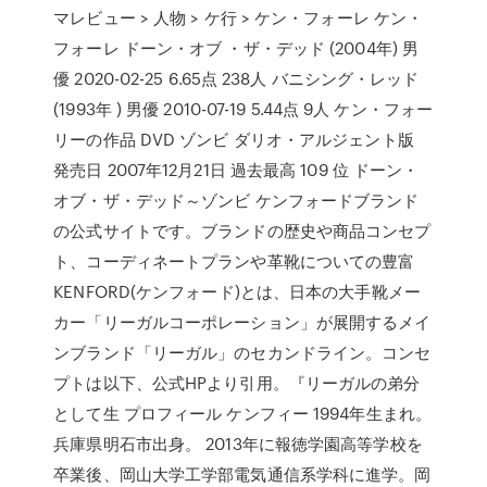
マレビュー > 人物 > ケ行 > ケン・フォーレ ケン・
フォーレ ドーン・オブ ・ザ・デッド (2004年) 男
優 2020-02-25 6.65点 238人 バニシング・レッド
(1993年 ) 男優 2010-07-19 5.44点 9人 ケン・フォー
リーの作品 DVD ゾンビ ダリオ・アルジェント版
発売日 2007年12月21日 過去最高 109 位 ドーン・
オブ・ザ・デッド～ゾンビ ケンフォードブランド
の公式サイトです。ブランドの歴史や商品コンセプ
ト、コーディネートプランや革靴についての豊富
KENFORD(ケンフォード)とは、日本の大手靴メー
カー「リーガルコーポレーション」が展開するメイ
ンブランド「リーガル」のセカンドライン。コンセ
プトは以下、公式HPより引用。『リーガルの弟分
として生 プロフィール ケンフィー 1994年生まれ。
兵庫県明石市出身。 2013年に報徳学園高等学校を
卒業後、岡山大学工学部電気通信系学科に進学。岡