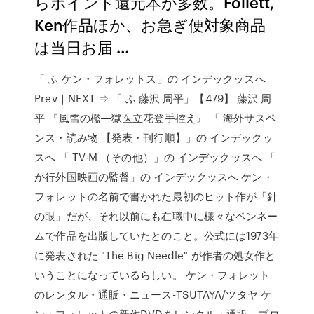
らポイント還元本が多数。Follett,
Ken作品ほか、お急ぎ便対象商品
は当日お届 …
「 ふ ケン・フォレットス」の インデックッスへ
Prev｜NEXT ⇒ 「 ふ 藤沢 周平」【479】 藤沢 周
平 『風雪の檻―獄医立花登手控え』 「 海外サスペ
ンス・読み物 【発表・刊行順】」の インデックッ
スへ 「 TV-M （その他）」の インデックッスへ 「
か行外国映画の監督」の インデックッスへ ケン・
フォレットの名前で書かれた最初のヒット作が「針
の眼」だが、それ以前にも在職中に様々なペンネー
ムで作品を出版していたとのこと。公式には1973年
に発表された "The Big Needle" が作者の処女作と
いうことになっているらしい。 ケン・フォレット
のレンタル・通販・ニュース-TSUTAYA/ツタヤ ケ
ン・フォレットの新作DVDをレンタル・通販。プロ