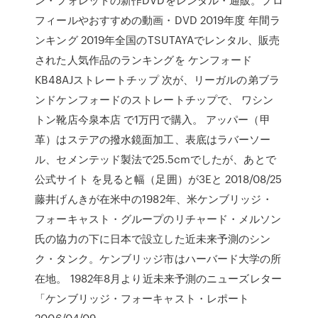
フィールやおすすめの動画・DVD 2019年度 年間ラ
ンキング 2019年全国のTSUTAYAでレンタル、販売
された人気作品のランキングを ケンフォード
KB48AJストレートチップ 次が、リーガルの弟ブラ
ンドケンフォードのストレートチップで、 ワシン
トン靴店今泉本店 で1万円で購入。 アッパー（甲
革）はステアの撥水鏡面加工、表底はラバーソー
ル、セメンテッド製法で25.5cmでしたが、あとで
公式サイト を見ると幅（足囲）が3Eと 2018/08/25
藤井げんきが在米中の1982年、米ケンブリッジ・
フォーキャスト・グループのリチャード・メルソン
氏の協力の下に日本で設立した近未来予測のシン
ク・タンク。ケンブリッジ市はハーバード大学の所
在地。 1982年8月より近未来予測のニューズレター
「ケンブリッジ・フォーキャスト・レポート
2006/04/09