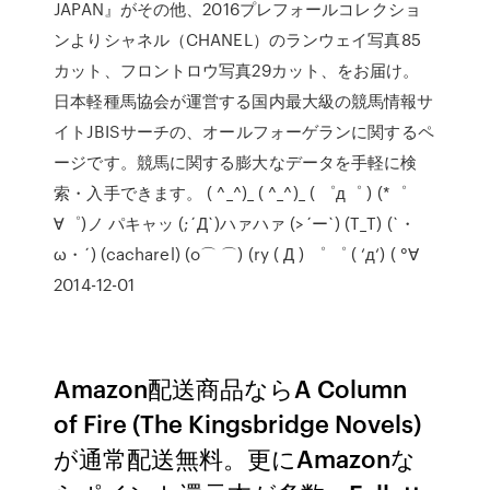
JAPAN』がその他、2016プレフォールコレクショ
ンよりシャネル（CHANEL）のランウェイ写真85
カット、フロントロウ写真29カット、をお届け。
日本軽種馬協会が運営する国内最大級の競馬情報サ
イトJBISサーチの、オールフォーゲランに関するペ
ージです。競馬に関する膨大なデータを手軽に検
索・入手できます。 ( ^_^)_ ( ^_^)_ ( ゜д゜ ) (*゜
∀゜)ノ パキャッ (;´Д`)ハァハァ (>´ー`) (T_T) (`・
ω・´) (cacharel) (o⌒ ⌒) (ry ( Д ) ゜ ゜ ( ‘д‘) ( °∀
2014-12-01
Amazon配送商品ならA Column
of Fire (The Kingsbridge Novels)
が通常配送無料。更にAmazonな