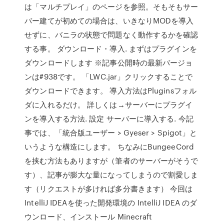
は「マルチプレイ」のページを参照。そもそもサー
バー建てが初めての場合は、いきなりMODを導入
せずに、バニラの状態で問題なく動作するかを確認
する事。 ダウンロード・導入. まずはプラグインを
ダウンロードします ※記事公開時の最新バージョ
ンは#938です。 「LWC.jar」クリックすることで
ダウンロードできます。 導入方法はPluginsフォル
ダに入れるだけ。 詳しくは→サーバーにプラグイ
ンを導入する方法. 設定 サーバーに導入する. 今記
事では、「統合版ユーザー > Gyeser > Spigot」と
いうような構造にします。 ちなみにBungeeCord
を挟む方法もありますが（筆者のサーバーがそうで
す）、記事が膨大な量になってしまうので割愛しま
す（リクエストが多ければ多分書きます） 今回は
IntelliJ IDEAを使った開発環境の IntelliJ IDEA のダ
ウンロード、インストール Minecraft