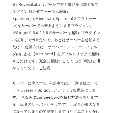
事: ReversiLab: リバーシで遊ぶ機能を追加するプ
ラグイン 非公式フォーラム記事:
Splatoon_in_Minecraft: Splatoon(スプラトゥー
ン)をサーバーで出来るようにするプラグイン。
※Spigot:1.8.4~1.8.8 ④サーバーを起動. プラグイン
の設置まで出来たので、あとはサーバーを起動する
だけ！ 起動方法は、サーバーインストールフォル
ダ内にある【start.cmd】をダブルクリックで起動
するだけです。完全に起動するまでには10秒ほど掛
かりますので、ご注意
サーバーに導入する. 今記事では、「統合版ユーザ
ー > Gyeser > Spigot」というような構造にしま
す。 ちなみにBungeeCordを挟む方法もあります
が（筆者のサーバーがそうです）、記事が膨大な量
になってしまうので割愛します（リクエストが多け