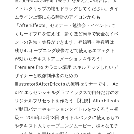
イトルクリップの端をドラッグしてください。タイ
ムライン上部にある時計のアイコンからも
『AfterEffects』セミナー・勉強会・イベント: こ
くちーずプロを使えば、驚くほど簡単で安全なイベ
ントの告知・集客ができます。登録料・手数料は
残り4. オープニング映像などで使えるエフェクト
が効いたテキストアニメーションを作ろう!
Premiere Pro カラコレ講座 スキルアップしたいデ
ザイナーと映像制作者のための
Illustrator&AfterEffects の無料セミナーです。 Ae
x Pr エッセンシャルグラフィックスで自分だけのオ
リジナルプリセットを作ろう 【札幌】AfterEffects
で動画バナーやモーションタイトルをつくろう～初
級～ 2016年10月13日 タイトルバックに使えるもの
やテキスト入りオープニングムービー、様々なモチ
ーフを使った素材まで配布しています。 カテゴリ